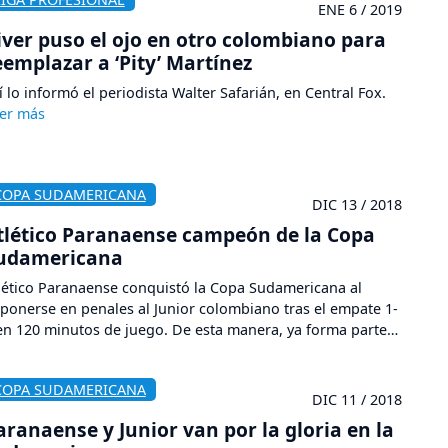
ENE 6 / 2019
iver puso el ojo en otro colombiano para
eemplazar a ‘Pity’ Martínez
í lo informó el periodista Walter Safarián, en Central Fox.
COPA SUDAMERICANA
DIC 13 / 2018
tlético Paranaense campeón de la Copa
udamericana
lético Paranaense conquistó la Copa Sudamericana al
ponerse en penales al Junior colombiano tras el empate 1-
en 120 minutos de juego. De esta manera, ya forma parte
 los clubes brasileños con títulos internacionales, un
eño al que aspiraba desde 2000 cuando jugó su primera
COPA SUDAMERICANA
bertadores.
DIC 11 / 2018
aranaense y Junior van por la gloria en la