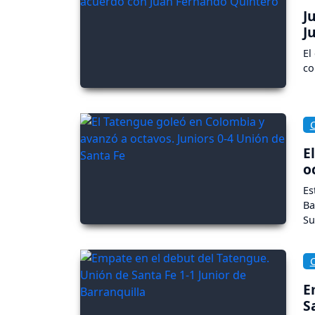
J
J
El
co
E
o
Es
Ba
Su
E
S