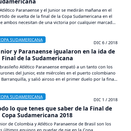
udamericana
 Atlético Paranaense y el Junior se medirán mañana en el
rtido de vuelta de la final de la Copa Sudamericana en el
e ambos necesitan de una victoria por cualquier marcador
ra alcanzar un título inédito tanto para el conjunto
asileño como para el colombiano.
COPA SUDAMERICANA
DIC 6 / 2018
unior y Paranaense igualaron en la ida de
a Final de la Sudamericana
 brasileño Atlético Paranaense empató a un tanto con los
burones del Junior, este miércoles en el puerto colombiano
 Barranquilla, y salió airoso en el primer duelo por la final
 la Copa Sudamericana 2018, que definirá su campeón en
ho días en Curitiba
COPA SUDAMERICANA
DIC 1 / 2018
odo lo que tenes que saber de la Final de
a Copa Sudamericana 2018
nior de Colombia y Atlético Paranaense de Brasil son los
s últimos equipos en quedar de pie en la Copa