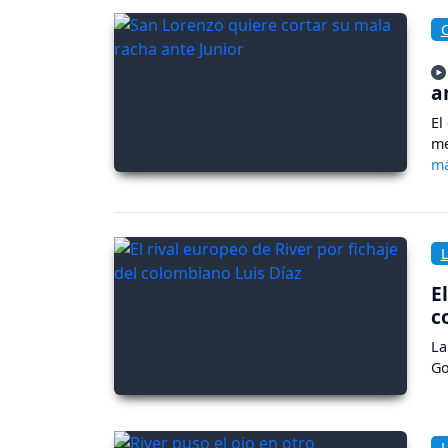
a
El
me
E
c
La
Go