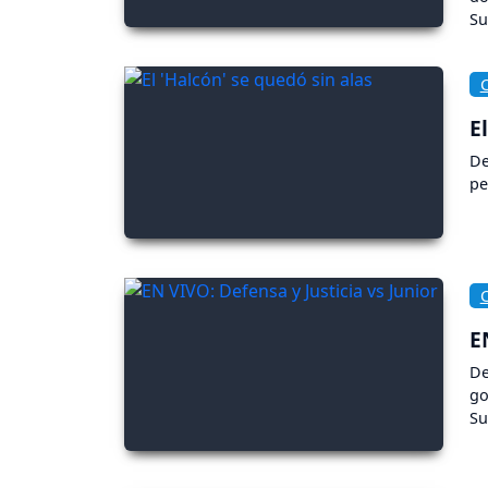
Su
gr
E
De
pe
E
De
go
Su