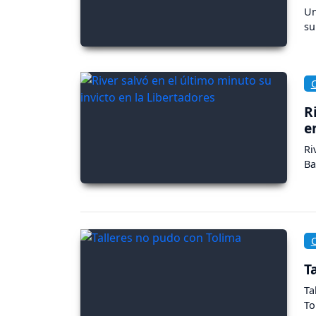
Un
su
R
e
Ri
Ba
T
Ta
To