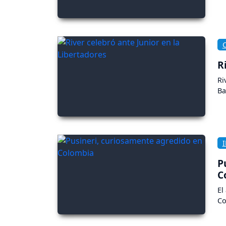
R
Ri
Ba
P
C
El
Co