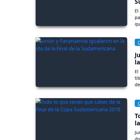
S
El
pa
qu
pa
br
J
l
El
ti
de
de
oc
T
l
Ju
do