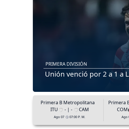
PRIMERA DIVISIÓN
Unión venció por 2 a 1 a 
Primera B Metropolitana
Primera 
ITU
- | -
CAM
COM
Ago 07
07:00 P. M.
Ago 