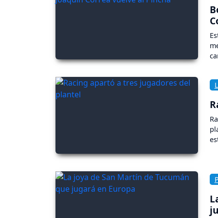
B
C
Es
me
ca
R
Ra
pl
es
L
j