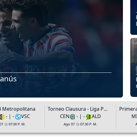
Lanús
B Metropolitana
Torneo Clausura - Liga Profesional de Argentina
- | -
VSC
CEN
- | -
ALD
M
07
07:00 P. M.
Ago 07
07:30 P. M.