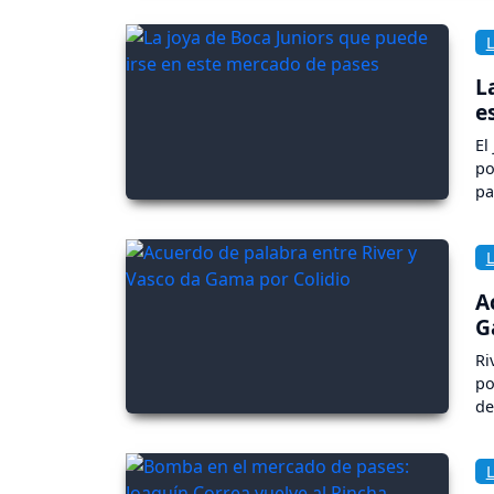
L
e
El
po
pa
A
G
Ri
po
de