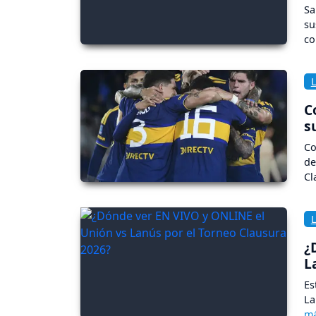
Sa
su
co
C
s
Co
de
Cl
¿
L
Es
La