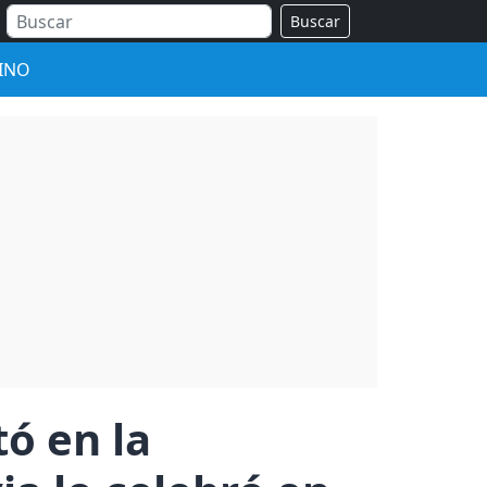
Buscar
INO
ó en la