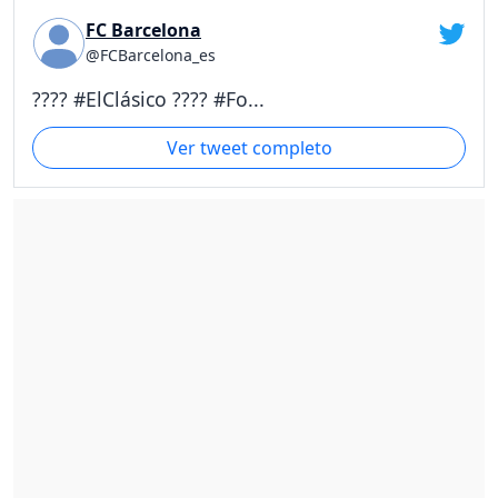
FC Barcelona
@FCBarcelona_es
???? #ElClásico ???? #Fo...
Ver tweet completo