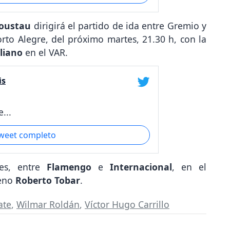
Loustau
dirigirá el partido de ida entre Gremio y
to Alegre, del próximo martes, 21.30 h, con la
liano
en el VAR.
is
...
tweet completo
ces, entre
Flamengo
e
Internacional
, en el
leno
Roberto Tobar
.
ate
,
Wilmar Roldán
,
Víctor Hugo Carrillo