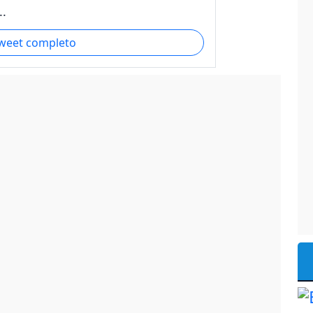
..
tweet completo