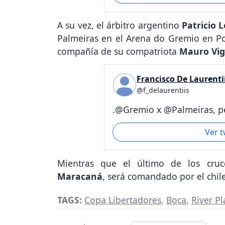
A su vez, el árbitro argentino
Patricio 
Palmeiras en el Arena do Gremio en Por
compañía de su compatriota
Mauro Vig
Francisco De Laurenti
@f_delaurentiis
.@Gremio x @Palmeiras, pe
Ver 
Mientras que el último de los cru
Maracaná
, será comandado por el chi
TAGS:
Copa Libertadores
,
Boca
,
River Pl