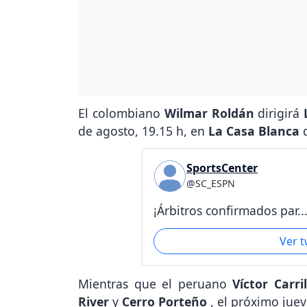
El colombiano
Wilmar Roldán
dirigirá
de agosto, 19.15 h, en
La Casa Blanca
SportsCenter
@SC_ESPN
¡Árbitros confirmados par..
Ver 
Mientras que el peruano
Víctor Carri
River
y
Cerro Porteño
, el próximo juev