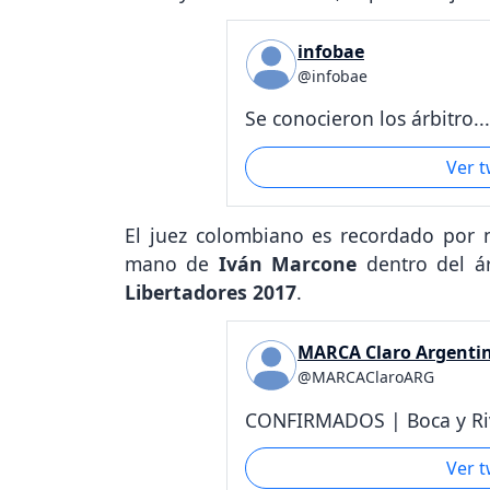
infobae
@infobae
Se conocieron los árbitro...
Ver 
El juez colombiano es recordado por 
mano de
Iván Marcone
dentro del á
Libertadores 2017
.
MARCA Claro Argenti
@MARCAClaroARG
CONFIRMADOS | Boca y Riv
Ver 