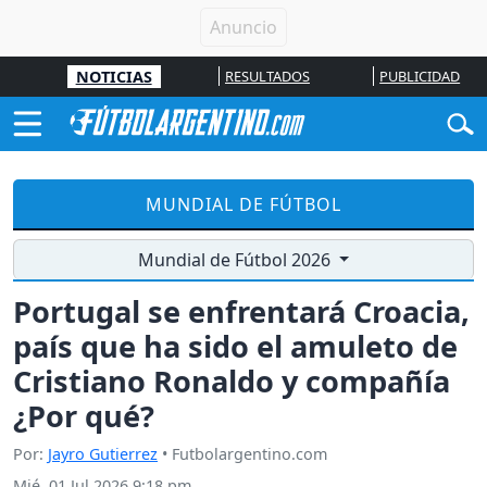
NOTICIAS
RESULTADOS
PUBLICIDAD
MUNDIAL DE FÚTBOL
Mundial de Fútbol 2026
Portugal se enfrentará Croacia,
país que ha sido el amuleto de
Cristiano Ronaldo y compañía
¿Por qué?
Por:
Jayro Gutierrez
• Futbolargentino.com
Mié, 01 Jul 2026 9:18 pm