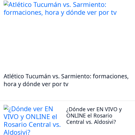
Atlético Tucumán vs. Sarmiento: formaciones,
hora y dónde ver por tv
¿Dónde ver EN VIVO y
ONLINE el Rosario
Central vs. Aldosivi?