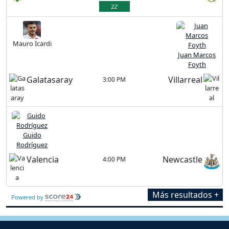
22'
Mauro Icardi
Juan Marcos
Foyth
Galatasaray
Villarreal
3:00 PM
Guido
Rodríguez
Valencia
Newcastle
4:00 PM
Más resultados +
Powered by