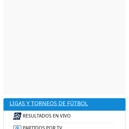
LIGAS Y TORNEOS DE FÚTBOL
RESULTADOS EN VIVO
PARTIDOS POR TV