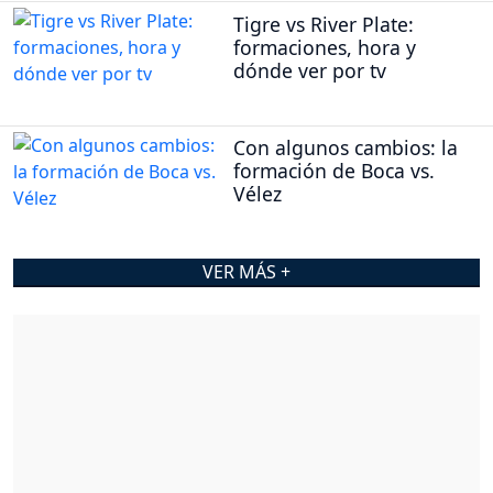
Tigre vs River Plate:
formaciones, hora y
dónde ver por tv
Con algunos cambios: la
formación de Boca vs.
Vélez
VER MÁS +