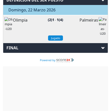
DEFINICIÓN DEL 3ER PUESTO
Domingo, 22 Marzo 2026
Olimpia
(2)1
1(4)
Palmeiras
-
Jugado
FINAL
Powered by