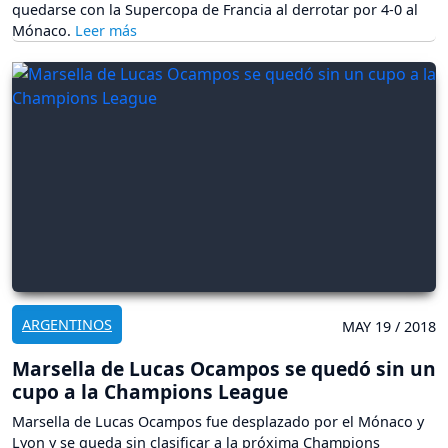
quedarse con la Supercopa de Francia al derrotar por 4-0 al
Mónaco.
ARGENTINOS
MAY 19 / 2018
Marsella de Lucas Ocampos se quedó sin un
cupo a la Champions League
Marsella de Lucas Ocampos fue desplazado por el Mónaco y
Lyon y se queda sin clasificar a la próxima Champions