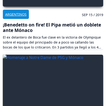
ARGENTINOS
SEP 15 / 2019
¡Benedetto on fire! El Pipa metió un doblete
ante Mónaco
El ex delantero de Boca fue clave en la victoria de Olympique
sobre el equipo del principado de a poco va callando las
bocas de los que lo criticaron. En 3 partidos ya llegó a los 4
goles en Francia.