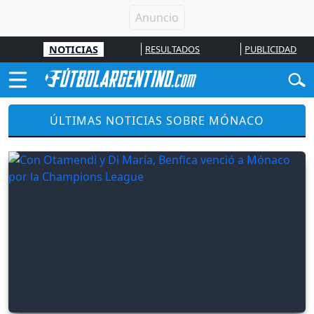
NOTICIAS
RESULTADOS
PUBLICIDAD
ÚLTIMAS NOTICIAS SOBRE MÓNACO