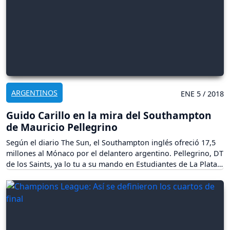
ARGENTINOS
ENE 5 / 2018
Guido Carillo en la mira del Southampton
de Mauricio Pellegrino
Según el diario The Sun, el Southampton inglés ofreció 17,5
millones al Mónaco por el delantero argentino. Pellegrino, DT
de los Saints, ya lo tu a su mando en Estudiantes de La Plata.