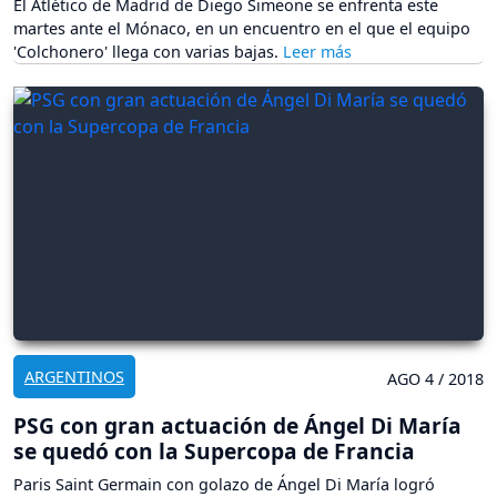
El Atlético de Madrid de Diego Simeone se enfrenta este
martes ante el Mónaco, en un encuentro en el que el equipo
'Colchonero' llega con varias bajas.
ARGENTINOS
AGO 4 / 2018
PSG con gran actuación de Ángel Di María
se quedó con la Supercopa de Francia
Paris Saint Germain con golazo de Ángel Di María logró