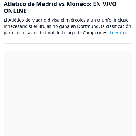
Atlético de Madrid vs Mónaco: EN VIVO
ONLINE
El Atlético de Madrid divisa el miércoles a un triunfo, incluso
innecesario si el Brujas no gana en Dortmund, la clasificación
para los octavos de final de la Liga de Campeones.