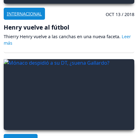
INTERNACIONAL
OCT 13 / 2018
Henry vuelve al fútbol
Thierry Henry vuelve a las canchas en una nueva faceta.