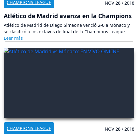
CHAMPIONS LEAGUE
NOV 28 / 2018
Atlético de Madrid avanza en la Champions
Atlético de Madrid de Diego Simeone venció 2-0 a Mónaco y
se clasificó a los octavos de final de la Champions League.
CHAMPIONS LEAGUE
NOV 28 / 2018