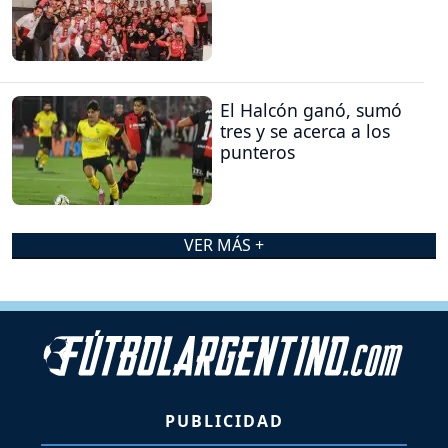
El Halcón ganó, sumó
tres y se acerca a los
punteros
VER MÁS +
PUBLICIDAD