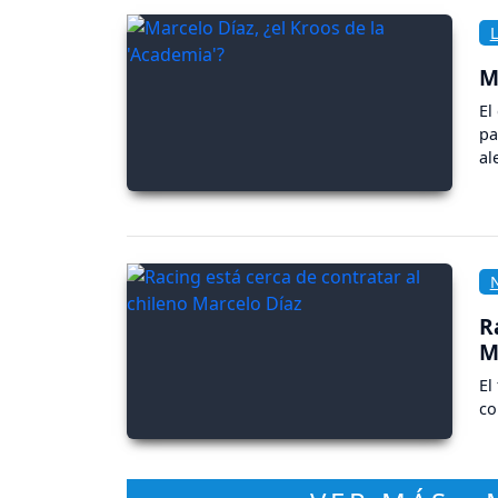
M
El
pa
al
R
M
El
co