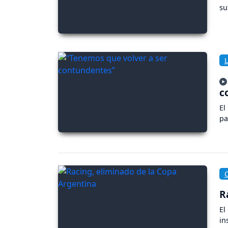
su
c
El
pa
R
El
in