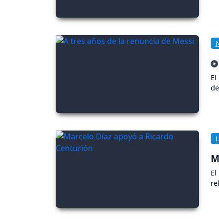
El
de
M
El
re