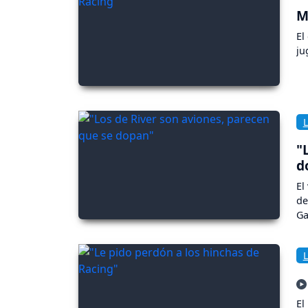
M
El
ju
"
d
El
de
Ga
El