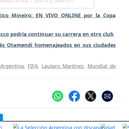
orldcup) on
May 7, 2018 at 11:08am PDT
tico Mineiro: EN VIVO ONLINE por la Copa
occo podría continuar su carrera en otro club
lás Otamendi homenajeados en sus ciudades
 Argentina
,
FIFA
,
Lautaro Martínez
,
Mundial de