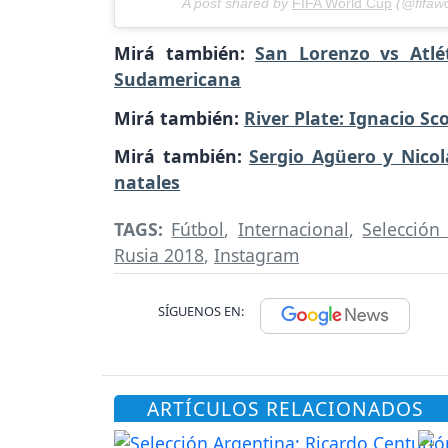
A post shared by
FIFA World Cup
(@fifaw
Mirá también:
San Lorenzo vs Atlé
Sudamericana
Mirá también:
River Plate: Ignacio Sc
Mirá también:
Sergio Agüero y Nico
natales
TAGS:
Fútbol
,
Internacional
,
Selección
Rusia 2018
,
Instagram
SÍGUENOS EN:
ARTÍCULOS RELACIONADOS