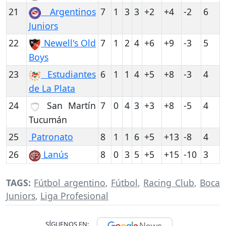
21
Argentinos
7
1
3
3
+2
+4
-2
6
Juniors
22
Newell's Old
7
1
2
4
+6
+9
-3
5
Boys
23
Estudiantes
6
1
1
4
+5
+8
-3
4
de La Plata
24
San Martín
7
0
4
3
+3
+8
-5
4
Tucumán
25
Patronato
8
1
1
6
+5
+13
-8
4
26
Lanús
8
0
3
5
+5
+15
-10
3
TAGS:
Fútbol argentino
,
Fútbol
,
Racing Club
,
Boca
Juniors
,
Liga Profesional
SÍGUENOS EN: