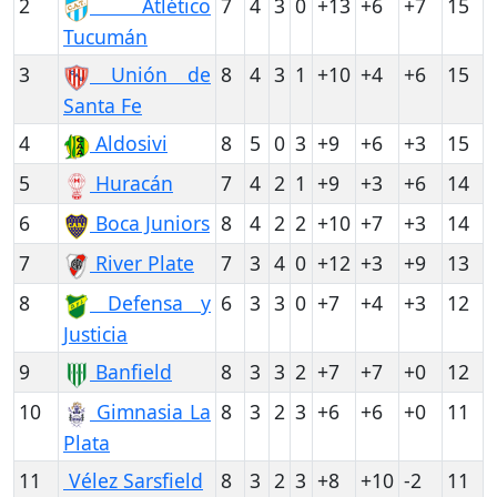
2
Atlético
7
4
3
0
+13
+6
+7
15
Tucumán
3
Unión de
8
4
3
1
+10
+4
+6
15
Santa Fe
4
Aldosivi
8
5
0
3
+9
+6
+3
15
5
Huracán
7
4
2
1
+9
+3
+6
14
6
Boca Juniors
8
4
2
2
+10
+7
+3
14
7
River Plate
7
3
4
0
+12
+3
+9
13
8
Defensa y
6
3
3
0
+7
+4
+3
12
Justicia
9
Banfield
8
3
3
2
+7
+7
+0
12
10
Gimnasia La
8
3
2
3
+6
+6
+0
11
Plata
11
Vélez Sarsfield
8
3
2
3
+8
+10
-2
11