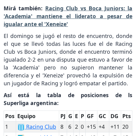
Mirá también:
Racing Club vs Boca Juniors: la
'Academia' mantiene el liderato a pesar de
igualar ante el 'Xeneize'
El domingo se jugó el resto de encuentro, donde
el que se llevó todas las luces fue el de Racing
Club vs Boca Juniors, donde el encuentro terminó
igualado 2-2 en una disputa que estuvo a favor de
la 'Academia' pero no supieron mantener la
diferencia y el 'Xeneize' provechó la expulsión de
un jugador de Racing y logró empatar el partido.
Así está la tabla de posiciones de ls
Superliga argentina:
Pos
Equipo
PJ
G
E
P
GF
GC
DG
Pts
1
Racing Club
8
6
2
0
+15
+4
+11
20