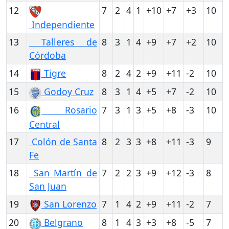
12
7
2
4
1
+10
+7
+3
10
Independiente
13
Talleres de
8
3
1
4
+9
+7
+2
10
Córdoba
14
Tigre
8
2
4
2
+9
+11
-2
10
15
Godoy Cruz
8
3
1
4
+5
+7
-2
10
16
Rosario
7
3
1
3
+5
+8
-3
10
Central
17
Colón de Santa
8
2
3
3
+8
+11
-3
9
Fe
18
San Martín de
7
2
2
3
+9
+12
-3
8
San Juan
19
San Lorenzo
7
1
4
2
+9
+11
-2
7
20
Belgrano
8
1
4
3
+3
+8
-5
7