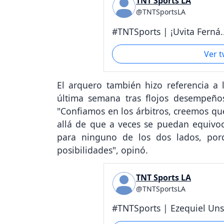
TNT Sports LA
@TNTSportsLA
#TNTSports | ¡Uvita Ferná..
Ver 
El arquero también hizo referencia a l
última semana tras flojos desempeños
"Confiamos en los árbitros, creemos q
allá de que a veces se puedan equivo
para ninguno de los dos lados, por
posibilidades", opinó.
TNT Sports LA
@TNTSportsLA
#TNTSports | Ezequiel Uns.