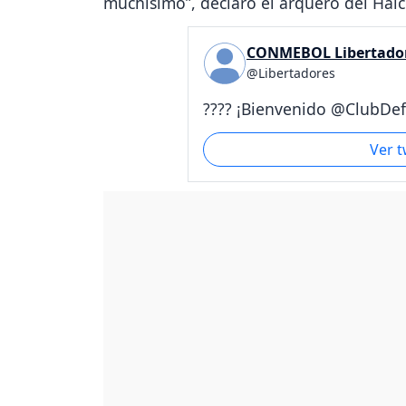
muchísimo”, declaró el arquero del Hal
CONMEBOL Libertado
@Libertadores
???? ¡Bienvenido @ClubDef.
Ver 