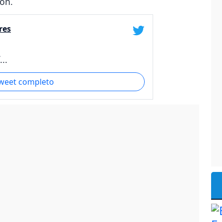
cón.
res
..
tweet completo