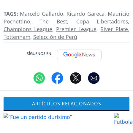
TAGS:
Marcelo Gallardo
,
Ricardo Gareca
,
Mauricio
Pochettino
,
The Best
,
Copa Libertadores
,
Champions League
,
Premier League
,
River Plate
,
Tottenham
,
Selección de Perú
SÍGUENOS EN:
ARTÍCULOS RELACIONADOS