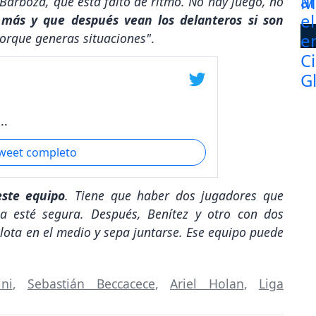
Barboza, que está falto de ritmo. No hay juego, no
 más y que después vean los delanteros si son
porque generas situaciones"
.
..
tweet completo
este equipo
. Tiene que haber dos jugadores que
a esté segura. Después, Benítez y otro con dos
lota en el medio y sepa juntarse. Ese equipo puede
ni
,
Sebastián Beccacece
,
Ariel Holan
,
Liga