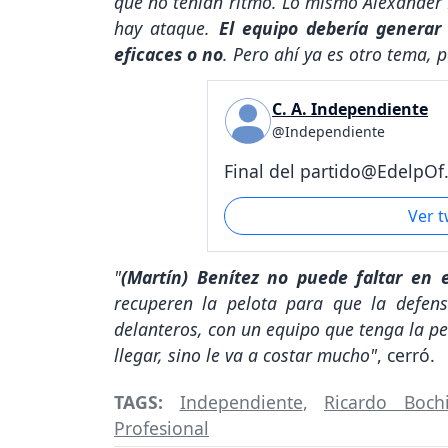
que no tenían ritmo. Lo mismo Alexander 
hay ataque.
El equipo debería generar
eficaces o no
. Pero ahí ya es otro tema, 
C. A. Independiente
@Independiente
Final del partido@EdelpOf.
Ver 
"
(Martín) Benítez no puede faltar en 
recuperen la pelota para que la defens
delanteros, con un equipo que tenga la pe
llegar, sino le va a costar mucho"
, cerró.
TAGS:
Independiente
,
Ricardo Bochi
Profesional