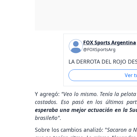
FOX Sports Argentina
@FOXSportsArg
LA DERROTA DEL ROJO DES
Ver 
Y agregó:
"Veo lo mismo. Tenía la pelota
costados. Eso pasó en los últimos part
esperaba una mejor actuación en la S
brasileño"
.
Sobre los cambios analizó: "
Sacaron a N