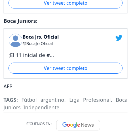
Ver tweet completo
Boca Juniors:
Boca Jrs. Oficial
@BocaJrsOficial
¡El 11 inicial de #...
Ver tweet completo
AFP
TAGS:
Fútbol argentino
,
Liga Profesional
,
Boca
Juniors
,
Independiente
SÍGUENOS EN: