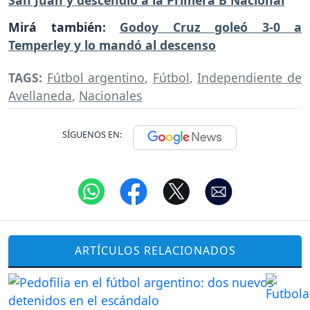
San Juan y descendió a la Primera B Nacional
Mirá también:
Godoy Cruz goleó 3-0 a
Temperley y lo mandó al descenso
TAGS:
Fútbol argentino
,
Fútbol
,
Independiente de
Avellaneda
,
Nacionales
SÍGUENOS EN:
ARTÍCULOS RELACIONADOS