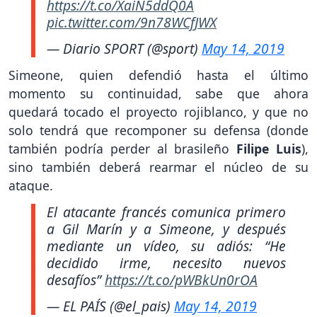
https://t.co/XaiN5ddQ0A
pic.twitter.com/9n78WCfJWX
— Diario SPORT (@sport)
May 14, 2019
Simeone, quien defendió hasta el último
momento su continuidad, sabe que ahora
quedará tocado el proyecto rojiblanco, y que no
solo tendrá que recomponer su defensa (donde
también podría perder al brasileño
Filipe Luis
),
sino también deberá rearmar el núcleo de su
ataque.
El atacante francés comunica primero
a Gil Marín y a Simeone, y después
mediante un vídeo, su adiós: “He
decidido irme, necesito nuevos
desafíos”
https://t.co/pWBkUn0rOA
— EL PAÍS (@el_pais)
May 14, 2019