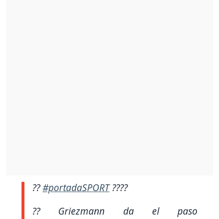
??
#portadaSPORT
????
?? Griezmann da el paso