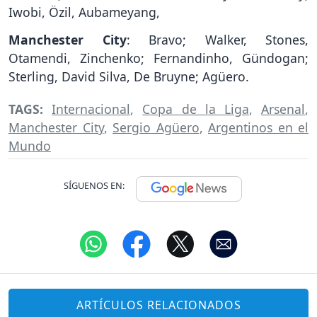
Iwobi, Özil, Aubameyang,
Manchester City
: Bravo; Walker, Stones,
Otamendi, Zinchenko; Fernandinho, Gündogan;
Sterling, David Silva, De Bruyne; Agüero.
TAGS:
Internacional
,
Copa de la Liga
,
Arsenal
,
Manchester City
,
Sergio Agüero
,
Argentinos en el
Mundo
SÍGUENOS EN:
ARTÍCULOS RELACIONADOS