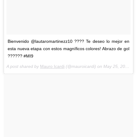
Bienvenido @lautaromartinezz10 ???? Te deseo lo mejor en
esta nueva etapa con estos magníficos colores! Abrazo de gol
?????? #MI9
A post shared by
Mauro Icardi
(@mauroicardi) on
May 25, 2018 at 4:40pm PDT