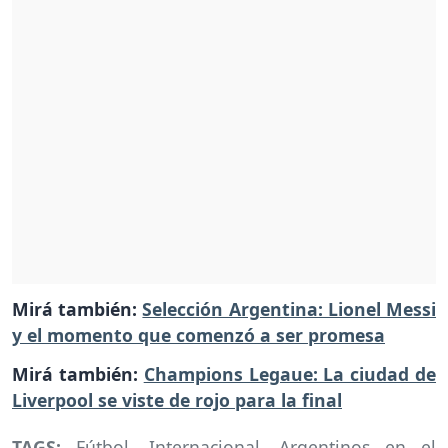
Mirá también:
Selección Argentina: Lionel Messi
y el momento que comenzó a ser promesa
Mirá también:
Champions Legaue: La ciudad de
Liverpool se viste de rojo para la final
TAGS:
Fútbol
,
Internacional
,
Argentinos en el