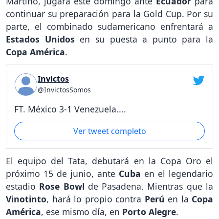
Martino, jugará este domingo ante
Ecuador
para
continuar su preparación para la Gold Cup. Por su
parte, el combinado sudamericano enfrentará a
Estados Unidos
en su puesta a punto para la
Copa América
.
Invictos
@InvictosSomos
FT. México 3-1 Venezuela....
Ver tweet completo
El equipo del Tata, debutará en la Copa Oro el
próximo 15 de junio, ante
Cuba
en el legendario
estadio
Rose Bowl
de Pasadena. Mientras que la
Vinotinto
, hará lo propio contra
Perú
en la
Copa
América
, ese mismo día, en
Porto Alegre
.