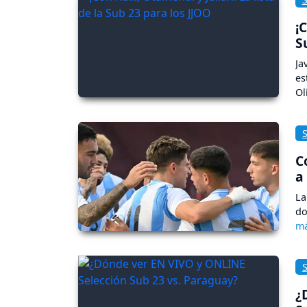
¡
S
Ja
es
Ol
C
a
La
do
¿