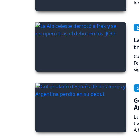
lo
L
t
Co
Fe
si
G
A
La
tr
Al