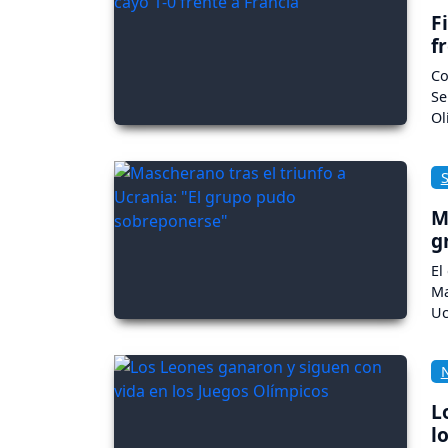
F
f
Co
Se
Ol
M
g
El
Ma
Uc
L
l