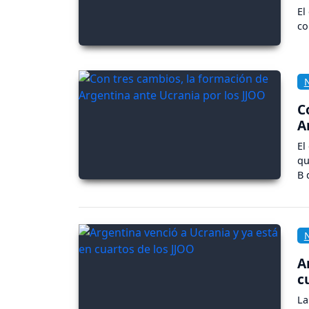
El
co
C
A
El
qu
B 
A
c
La