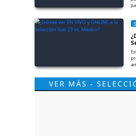
Ju
¿
S
Es
pr
am
VER MÁS - SELECC