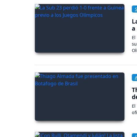
L
a
El
su
Ol
T
d
El
of