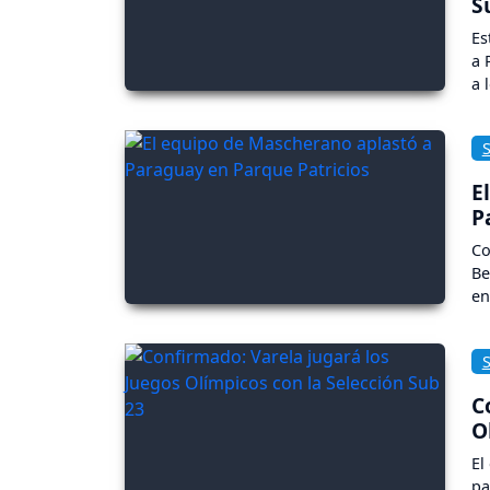
S
Es
a 
a 
E
P
Co
Be
en
C
O
El
pa