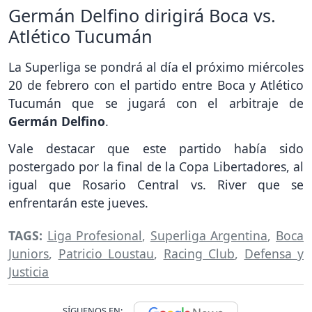
Germán Delfino dirigirá Boca vs.
Atlético Tucumán
La Superliga se pondrá al día el próximo miércoles
20 de febrero con el partido entre Boca y Atlético
Tucumán que se jugará con el arbitraje de
Germán Delfino
.
Vale destacar que este partido había sido
postergado por la final de la Copa Libertadores, al
igual que Rosario Central vs. River que se
enfrentarán este jueves.
TAGS:
Liga Profesional
,
Superliga Argentina
,
Boca
Juniors
,
Patricio Loustau
,
Racing Club
,
Defensa y
Justicia
SÍGUENOS EN: