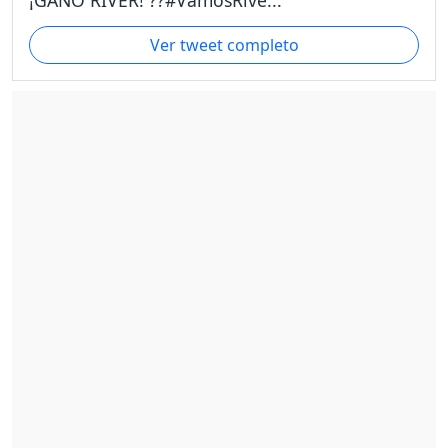
¡GANÓ RIVER! ??#VamosRive...
Ver tweet completo