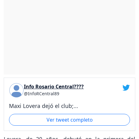
Info Rosario Central????
@InfoRCentral89
Maxi Lovera dejó el club;...
Ver tweet completo
Lovera, de 20 años, debutó en la primera del