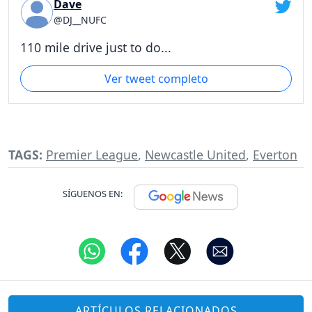
Dave
@DJ__NUFC
110 mile drive just to do...
Ver tweet completo
TAGS:
Premier League
,
Newcastle United
,
Everton
SÍGUENOS EN:
ARTÍCULOS RELACIONADOS