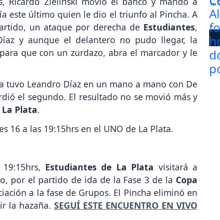
s, Ricardo Zielinski movió el banco y mandó a
ía este último quien le dio el triunfo al Pincha. A
partido, un ataque por derecha de
Estudiantes
,
az y aunque el delantero no pudo llegar, la
 para que con un zurdazo, abra el marcador y le
a la tuvo Leandro Díaz en un mano a mano con De
rdió el segundo. El resultado no se movió más y
 La Plata
.
les 16 a las 19:15hrs en el UNO de La Plata.
 19:15hrs,
Estudiantes de La Plata
visitará a
to, por el partido de ida de la Fase 3 de la
Copa
ciación a la fase de Grupos. El Pincha eliminó en
ir la hazaña.
SEGUÍ ESTE ENCUENTRO EN VIVO