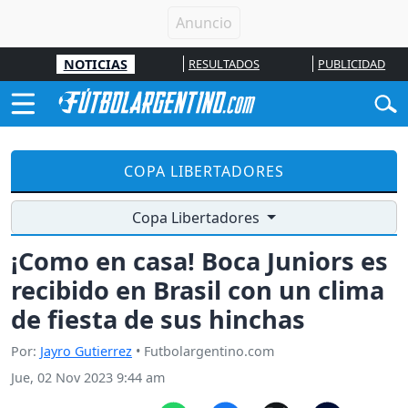
NOTICIAS
RESULTADOS
PUBLICIDAD
COPA LIBERTADORES
Copa Libertadores
¡Como en casa! Boca Juniors es
recibido en Brasil con un clima
de fiesta de sus hinchas
Por:
Jayro Gutierrez
• Futbolargentino.com
Jue, 02 Nov 2023 9:44 am