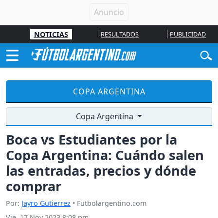
NOTICIAS
RESULTADOS
PUBLICIDAD
COPA ARGENTINA
Copa Argentina
Boca vs Estudiantes por la
Copa Argentina: Cuándo salen
las entradas, precios y dónde
comprar
Por:
Jayro Gutierrez
• Futbolargentino.com
Vie, 17 Nov 2023 8:08 pm