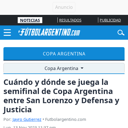
NOTICIAS
RESULTADOS
PUBLICIDAD
COPA ARGENTINA
Copa Argentina
Cuándo y dónde se juega la
semifinal de Copa Argentina
entre San Lorenzo y Defensa y
Justicia
Por:
Jayro Gutierrez
• Futbolargentino.com
Lun, 13 Nov 2023 11:37 pm