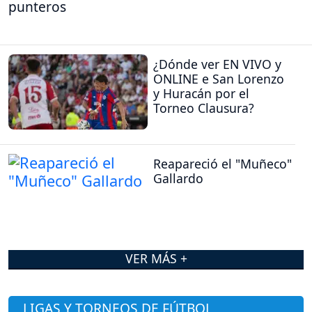
punteros
¿Dónde ver EN VIVO y
ONLINE e San Lorenzo
y Huracán por el
Torneo Clausura?
Reapareció el "Muñeco"
Gallardo
VER MÁS +
LIGAS Y TORNEOS DE FÚTBOL