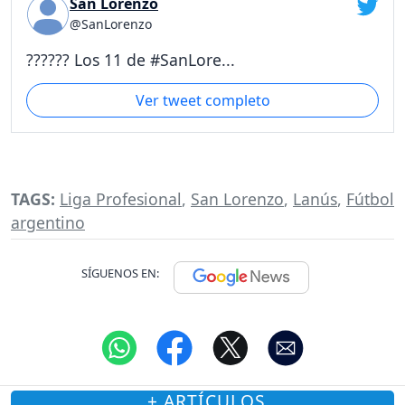
San Lorenzo
@SanLorenzo
?????? Los 11 de #SanLore...
Ver tweet completo
TAGS:
Liga Profesional
,
San Lorenzo
,
Lanús
,
Fútbol
argentino
SÍGUENOS EN:
+ ARTÍCULOS