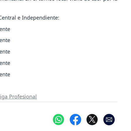
Central e Independiente:
iente
iente
iente
iente
iente
iga Profesional