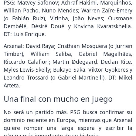
PSG: Matvey Safonov; Achraf Hakimi, Marquinhos,
Willian Pacho, Nuno Mendes; Warren Zaïre-Emery
(o Fabián Ruiz), Vitinha, João Neves; Ousmane
Dembélé, Désiré Doué y Khvicha Kvaratskhelia.
DT: Luis Enrique.
Arsenal: David Raya; Cristhian Mosquera (o Jurriën
Timber), William Saliba, Gabriel Magalhães,
Riccardo Calafiori; Martin Ødegaard, Declan Rice,
Myles Lewis-Skelly; Bukayo Saka, Viktor Gyökeres y
Leandro Trossard (o Gabriel Martinelli). DT: Mikel
Arteta.
Una final con mucho en juego
No será un partido más. PSG busca confirmar su
dominio reciente en Europa, mientras que Arsenal
quiere romper una larga espera y escribir la
página más importante de su historia.