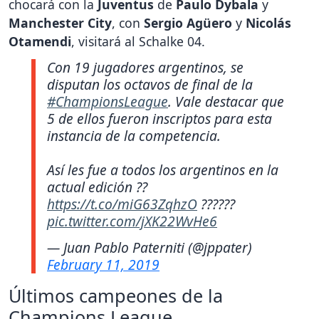
chocará con la
Juventus
de
Paulo Dybala
y
Manchester City
, con
Sergio Agüero
y
Nicolás
Otamendi
, visitará al Schalke 04.
Con 19 jugadores argentinos, se
disputan los octavos de final de la
#ChampionsLeague
. Vale destacar que
5 de ellos fueron inscriptos para esta
instancia de la competencia.
Así les fue a todos los argentinos en la
actual edición ??
https://t.co/miG63ZqhzO
??????
pic.twitter.com/jXK22WvHe6
— Juan Pablo Paterniti (@jppater)
February 11, 2019
Últimos campeones de la
Champions League.