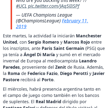
Who are you backing this week? ??
#UCL
pic.twitter.com/JAq5lIiSPf
— UEFA Champions League
(@ChampionsLeague)
February 11,
2019
Este martes, la actividad la iniciarán
Manchester
United
, con
Sergio Romero
y
Marcos Rojo
entre
los inscriptos, ante
Paris Saint Germain
(PSG) que
ya tenía a
Ángel Di María
y sumó en el mercado
invernal de Europa al mediocampista
Leandro
Paredes
, proveniente del
Zenit
de Rusia. Además,
la
Roma
de
Federico Fazio
,
Diego Perotti
y
Javier
Pastore
recibirá al
Porto
.
El miércoles, habrá presencia argentina tanto en
el campo de juego como también en los bancos
de suplentes. El
Real Madrid
dirigido por
Santiago Solari
y defensor del título visitará al