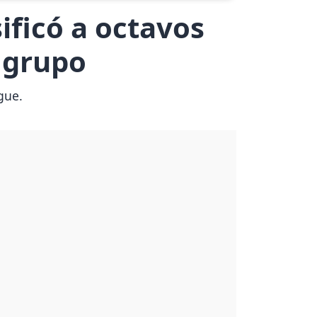
sificó a octavos
 grupo
gue.