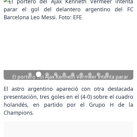
Previous
Nex
rar
El delantero argentino del FC Barcelona Lionel
Leo
Messi celebra el gol que ha marcado ante el Ajax.
El astro argentino apareció con otra destacada
EFE
Foto: EFE
presentación, tres goles en el (4-0) sobre el cuadro
holandés, en partido por el Grupo H de la
Champions.