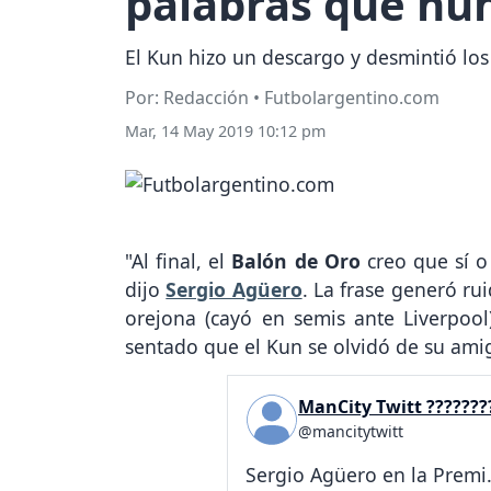
palabras que nun
El Kun hizo un descargo y desmintió los 
Por: Redacción • Futbolargentino.com
Mar, 14 May 2019 10:12 pm
"Al final, el
Balón de Oro
creo que sí o 
dijo
Sergio Agüero
. La frase generó r
orejona (cayó en semis ante Liverpoo
sentado que el Kun se olvidó de su am
ManCity Twitt ???????
@mancitytwitt
Sergio Agüero en la Premi.