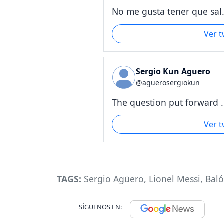
No me gusta tener que sal.
Ver 
Sergio Kun Aguero
@aguerosergiokun
The question put forward .
Ver 
TAGS:
Sergio Agüero
,
Lionel Messi
,
Baló
SÍGUENOS EN: