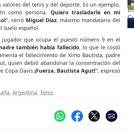
 valores del tenis y del deporte. Es un ejemplo,
bién como persona.
Quiero trasladarle en mi
ñol
", cerró
Miguel Díaz
, máximo mandatario del
l suelo español.
l jugador que ocupa el puesto número 9 en el
adre también había fallecido
, lo que le costó
menta el fallecimiento de Ximo Bautista, padre
gut, quien debió abandonar la concentración del
de Copa Davis
¡Fuerza, Bautista Agut!
", expresó
paña
,
Argentina
,
Tenis