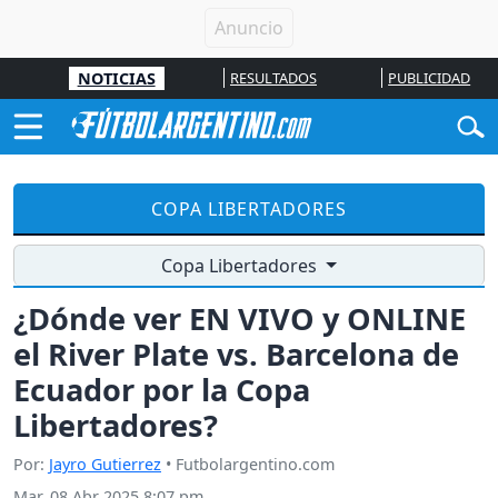
NOTICIAS
RESULTADOS
PUBLICIDAD
COPA LIBERTADORES
Copa Libertadores
¿Dónde ver EN VIVO y ONLINE
el River Plate vs. Barcelona de
Ecuador por la Copa
Libertadores?
Por:
Jayro Gutierrez
• Futbolargentino.com
Mar, 08 Abr 2025 8:07 pm