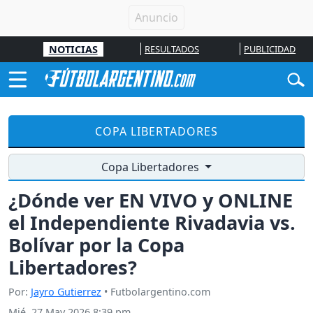
NOTICIAS
RESULTADOS
PUBLICIDAD
COPA LIBERTADORES
Copa Libertadores
¿Dónde ver EN VIVO y ONLINE
el Independiente Rivadavia vs.
Bolívar por la Copa
Libertadores?
Por:
Jayro Gutierrez
• Futbolargentino.com
Mié, 27 May 2026 8:39 pm