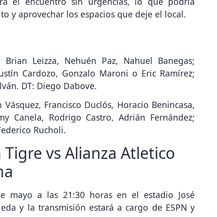
to y aprovechar los espacios que deje el local.
a, Brian Leizza, Nehuén Paz, Nahuel Banegas;
ustín Cardozo, Gonzalo Maroni o Eric Ramírez;
lván. DT: Diego Dabove.
an Vásquez, Francisco Duclós, Horacio Benincasa,
emy Canela, Rodrigo Castro, Adrián Fernández;
ederico Rucholi.
 Tigre vs Alianza Atletico
na
de mayo a las 21:30 horas en el estadio José
jeda y la transmisión estará a cargo de ESPN y