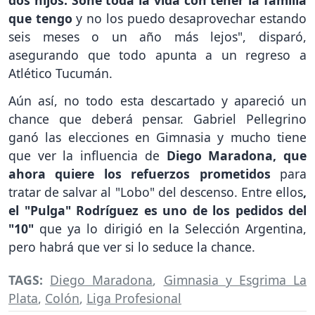
dos hijos. Soñé toda la vida con tener la familia
que tengo
y no los puedo desaprovechar estando
seis meses o un año más lejos", disparó,
asegurando que todo apunta a un regreso a
Atlético Tucumán.
Aún así, no todo esta descartado y apareció un
chance que deberá pensar. Gabriel Pellegrino
ganó las elecciones en Gimnasia y mucho tiene
que ver la influencia de
Diego Maradona, que
ahora quiere los refuerzos prometidos
para
tratar de salvar al "Lobo" del descenso. Entre ellos
,
el "Pulga" Rodríguez es uno de los pedidos del
"10"
que ya lo dirigió en la Selección Argentina,
pero habrá que ver si lo seduce la chance.
TAGS:
Diego Maradona
,
Gimnasia y Esgrima La
Plata
,
Colón
,
Liga Profesional