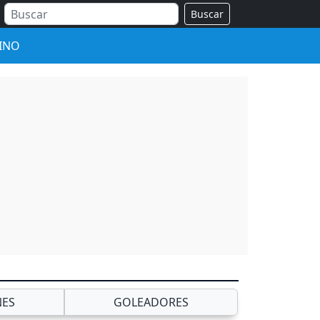
Buscar
INO
NES
GOLEADORES