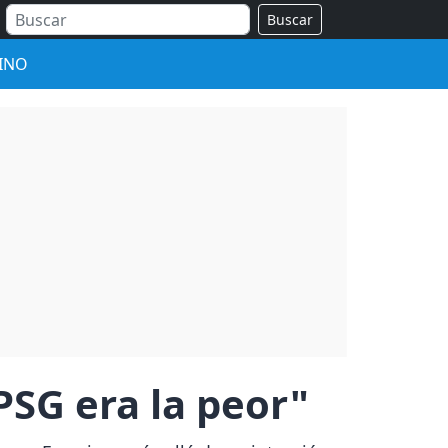
Buscar
INO
PSG era la peor"