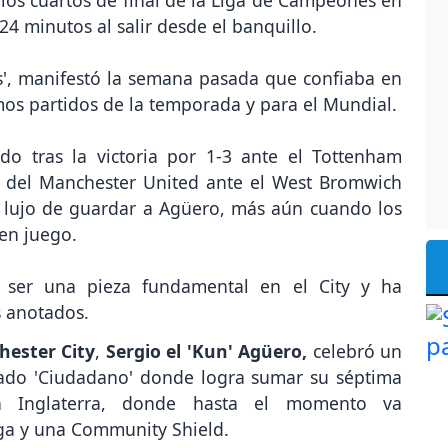
e los cuartos de final de la Liga de Campeones en
24 minutos al salir desde el banquillo.
es', manifestó la semana pasada que confiaba en
imos partidos de la temporada y para el Mundial.
do tras la victoria por 1-3 ante el Tottenham
a del Manchester United ante el West Bromwich
el lujo de guardar a Agüero, más aún cuando los
 en juego.
 ser una pieza fundamental en el City y ha
s anotados.
hester
City
,
Sergio el 'Kun' Agüero,
celebró un
nado 'Ciudadano' donde logra sumar su séptima
 Inglaterra, donde hasta el momento va
liga y una Community Shield.