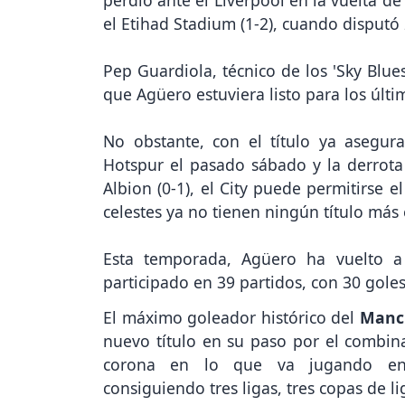
perdió ante el Liverpool en la vuelta d
el Etihad Stadium (1-2), cuando disputó 
Pep Guardiola, técnico de los 'Sky Blu
que Agüero estuviera listo para los últ
No obstante, con el título ya asegura
Hotspur el pasado sábado y la derrot
Albion (0-1), el City puede permitirse 
celestes ya no tienen ningún título más
Esta temporada, Agüero ha vuelto a
participado en 39 partidos, con 30 gole
El máximo goleador histórico del
Manc
nuevo título en su paso por el combi
corona en lo que va jugando en
consiguiendo tres ligas, tres copas de 