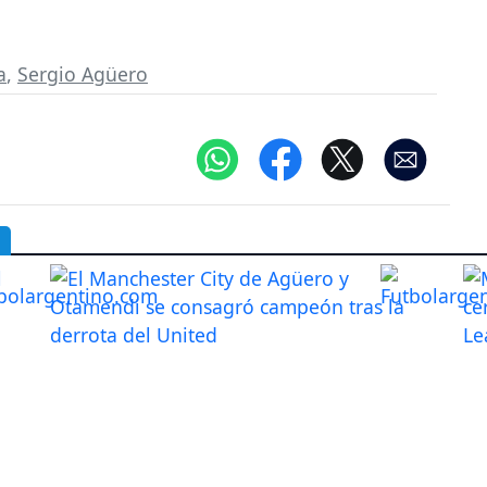
a
,
Sergio Agüero