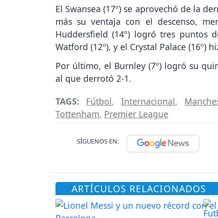
El Swansea (17º) se aprovechó de la de
más su ventaja con el descenso, mer
Huddersfield (14º) logró tres puntos 
Watford (12º), y el Crystal Palace (16º) h
Por último, el Burnley (7º) logró su quin
al que derrotó 2-1.
TAGS:
Fútbol
,
Internacional
,
Manches
Tottenham
,
Premier League
SÍGUENOS EN:
ARTÍCULOS RELACIONADOS