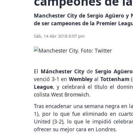
campeones de la
Manchester City de Sergio Agüero y 
de ser campeones de la Premier Leag
Sáb, 14 Abr 2018 6:07 pm
El
Mánchester City
de
Sergio Agüero
venció 3-1 en
Wembley
al
Tottenham
(
League
, y celebrará el título el domi
colista West Bromwich.
Tras encadenar una semana negra en la q
1), por lo que fue eliminado en cuar
United (3-2), lo que le impidió celebra
ofrecer su mejor cara en Londres.