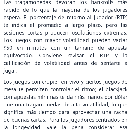
Las tragamonedas devoran los bankrolls más
rápido de lo que la mayoría de los jugadores
espera. El porcentaje de retorno al jugador (RTP)
te indica el promedio a largo plazo, pero las
sesiones cortas producen oscilaciones extremas.
Los juegos con mayor volatilidad pueden vaciar
$50 en minutos con un tamaño de apuesta
equivocado. Conviene revisar el RTP y la
calificación de volatilidad antes de sentarte a
jugar.
Los juegos con crupier en vivo y ciertos juegos de
mesa te permiten controlar el ritmo; el blackjack
con apuestas mínimas te da más manos por dólar
que una tragamonedas de alta volatilidad, lo que
significa más tiempo para aprovechar una racha
de buenas cartas. Para los jugadores centrados en
la longevidad, vale la pena considerar esa