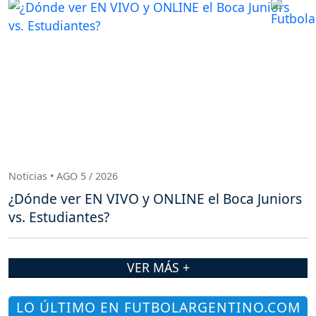
Noticias • AGO 5 / 2026
¿Dónde ver EN VIVO y ONLINE el Boca Juniors
vs. Estudiantes?
VER MÁS +
LO ÚLTIMO EN FUTBOLARGENTINO.COM