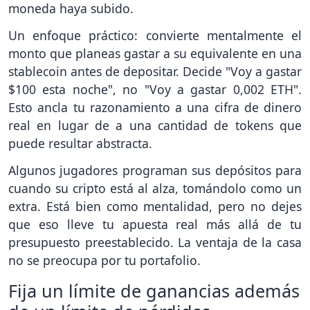
moneda haya subido.
Un enfoque práctico: convierte mentalmente el
monto que planeas gastar a su equivalente en una
stablecoin antes de depositar. Decide "Voy a gastar
$100 esta noche", no "Voy a gastar 0,002 ETH".
Esto ancla tu razonamiento a una cifra de dinero
real en lugar de a una cantidad de tokens que
puede resultar abstracta.
Algunos jugadores programan sus depósitos para
cuando su cripto está al alza, tomándolo como un
extra. Está bien como mentalidad, pero no dejes
que eso lleve tu apuesta real más allá de tu
presupuesto preestablecido. La ventaja de la casa
no se preocupa por tu portafolio.
Fija un límite de ganancias además