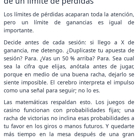
de un límite de pérdidas
Los límites de pérdidas acaparan toda la atención,
pero un límite de ganancias es igual de
importante.
Decide antes de cada sesión: si llego a X de
ganancia, me detengo. ¿Duplicaste tu apuesta de
sesión? Para. ¿Vas un 50 % arriba? Para. Sea cual
sea la cifra que elijas, anótala antes de jugar,
porque en medio de una buena racha, dejarlo se
siente imposible. El cerebro interpreta el impulso
como una señal para seguir; no lo es.
Las matemáticas respaldan esto. Los juegos de
casino funcionan con probabilidades fijas; una
racha de victorias no inclina esas probabilidades a
tu favor en los giros o manos futuros. Y quedarte
más tiempo en la mesa después de una gran