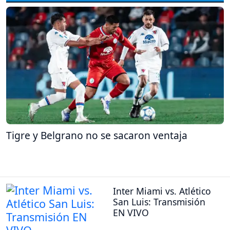
Tigre y Belgrano no se sacaron ventaja
Inter Miami vs. Atlético
San Luis: Transmisión
EN VIVO