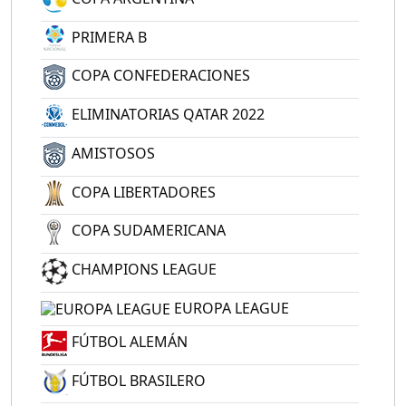
PRIMERA B
COPA CONFEDERACIONES
ELIMINATORIAS QATAR 2022
AMISTOSOS
COPA LIBERTADORES
COPA SUDAMERICANA
CHAMPIONS LEAGUE
EUROPA LEAGUE
FÚTBOL ALEMÁN
FÚTBOL BRASILERO