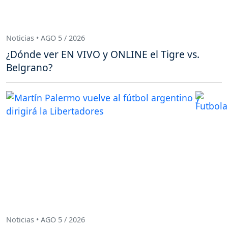
Noticias • AGO 5 / 2026
¿Dónde ver EN VIVO y ONLINE el Tigre vs.
Belgrano?
Noticias • AGO 5 / 2026