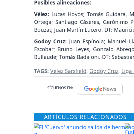
Posibles alineaciones:
Vélez:
Lucas Hoyos; Tomás Guidara, Mat
Ortega; Santiago Cáseres, Gerónimo P
Bouzat; Juan Martín Lucero. DT: Maurici
Godoy Cruz:
Juan Espínola; Manuel Ll
Escobar; Bruno Leyes, Gonzalo Abrego
Bullaude; Tomás Badaloni. DT: Sebasti
TAGS:
Vélez Sarsfield
,
Godoy Cruz
,
Liga
SÍGUENOS EN:
ARTÍCULOS RELACIONADOS