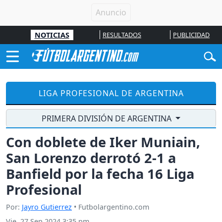
NOTICIAS
RESULTADOS
PUBLICIDAD
LIGA PROFESIONAL DE ARGENTINA
PRIMERA DIVISIÓN DE ARGENTINA
Con doblete de Iker Muniain,
San Lorenzo derrotó 2-1 a
Banfield por la fecha 16 Liga
Profesional
Por:
Jayro Gutierrez
• Futbolargentino.com
Vie, 27 Sep 2024 3:35 pm