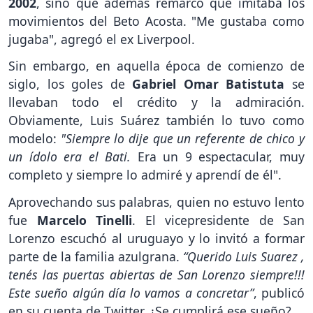
2002
, sino que además remarcó que imitaba los
movimientos del Beto Acosta. "Me gustaba como
jugaba", agregó el ex Liverpool.
Sin embargo, en aquella época de comienzo de
siglo, los goles de
Gabriel Omar Batistuta
se
llevaban todo el crédito y la admiración.
Obviamente, Luis Suárez también lo tuvo como
modelo:
"Siempre lo dije que un referente de chico y
un ídolo era el Bati.
Era un 9 espectacular, muy
completo y siempre lo admiré y aprendí de él".
Aprovechando sus palabras, quien no estuvo lento
fue
Marcelo Tinelli
. El vicepresidente de San
Lorenzo escuchó al uruguayo y lo invitó a formar
parte de la familia azulgrana.
“Querido Luis Suarez ,
tenés las puertas abiertas de San Lorenzo siempre!!!
Este sueño algún día lo vamos a concretar”
, publicó
en su cuenta de Twitter. ¿Se cumplirá ese sueño?